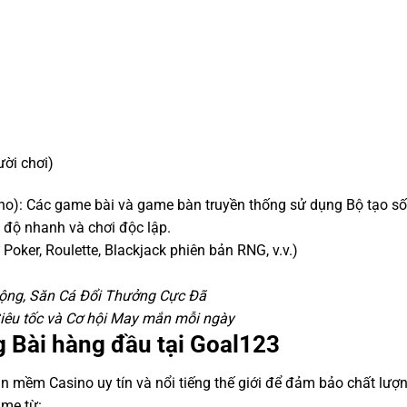
ời chơi)
o): Các game bài và game bàn truyền thống sử dụng Bộ tạo số 
 độ nhanh và chơi độc lập.
ker, Roulette, Blackjack phiên bản RNG, v.v.)
 động, Săn Cá Đổi Thưởng Cực Đã
Siêu tốc và Cơ hội May mắn mỗi ngày
 Bài hàng đầu tại Goal123
n mềm Casino uy tín và nổi tiếng thế giới để đảm bảo chất lượ
ame từ: