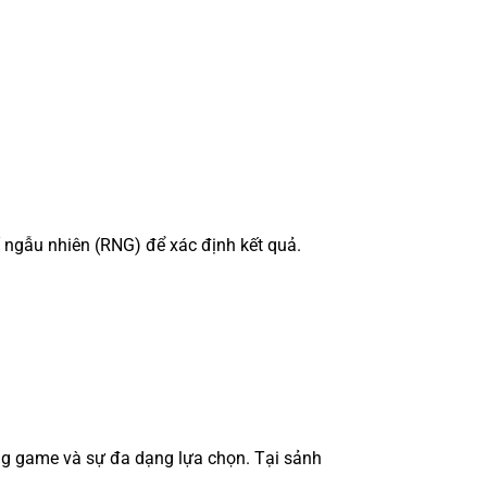
ngẫu nhiên (RNG) để xác định kết quả.
ng game và sự đa dạng lựa chọn. Tại sảnh