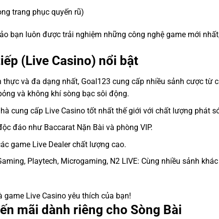
rong trang phục quyến rũ)
ảo bạn luôn được trải nghiệm những công nghệ game mới nhất,
iếp (Live Casino) nổi bật
n thực và đa dạng nhất, Goal123 cung cấp nhiều sảnh cược từ 
 bỏng và không khí sòng bạc sôi động.
à cung cấp Live Casino tốt nhất thế giới với chất lượng phát 
độc đáo như Baccarat Nặn Bài và phòng VIP.
ác game Live Dealer chất lượng cao.
Gaming, Playtech, Microgaming, N2 LIVE: Cùng nhiều sảnh khá
 game Live Casino yêu thích của bạn!
ến mãi dành riêng cho Sòng Bài