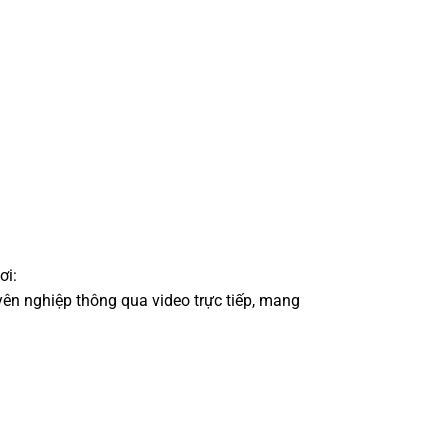
ơi:
uyên nghiệp thông qua video trực tiếp, mang