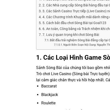
2. Các Nhà cung cấp Sòng Bài hàng đầu tại
3. Các Sảnh Casino Trực tiếp (Live Casino) n
4. Các Chương trình Khuyến mãi dành riêng 
5. Cách bắt đầu chơi Sòng Bài tại Goal123
6. An toàn, Công bằng và Trách nhiệm khi ch
7. Lưu ý quan trọng khi chơi Sòng Bài
Bắt đầu trải nghiệm Sòng Bài đẳng cấp tại 
Người Biên Soạn Nội Dung: Nguyễn Th
1. Các Loại Hình Game Sò
Sảnh Sòng Bài của chúng tôi bao gồm nhiều
Trò chơi Live Casino (Sòng bài Trực tuyến)
lại cảm giác chân thực và hồi hộp nhất. 
Baccarat
Blackjack
Roulette