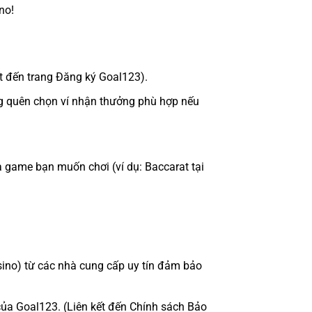
no!
ết đến trang Đăng ký Goal123).
ng quên chọn ví nhận thưởng phù hợp nếu
 game bạn muốn chơi (ví dụ: Baccarat tại
sino) từ các nhà cung cấp uy tín đảm bảo
của Goal123. (Liên kết đến Chính sách Bảo