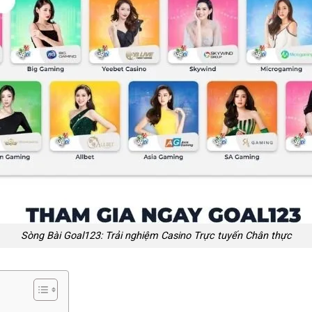
Sòng Bài Goal123: Trải nghiệm Casino Trực tuyến Chân thực