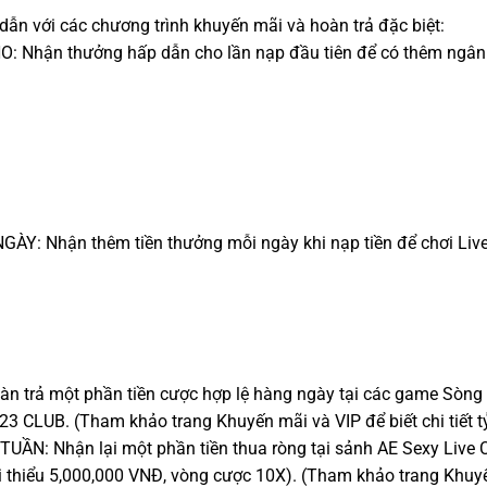
ẫn với các chương trình khuyến mãi và hoàn trả đặc biệt:
hận thưởng hấp dẫn cho lần nạp đầu tiên để có thêm ngân s
: Nhận thêm tiền thưởng mỗi ngày khi nạp tiền để chơi Live
trả một phần tiền cược hợp lệ hàng ngày tại các game Sòng B
 CLUB. (Tham khảo trang Khuyến mãi và VIP để biết chi tiết tỷ
: Nhận lại một phần tiền thua ròng tại sảnh AE Sexy Live Ca
ối thiểu 5,000,000 VNĐ, vòng cược 10X). (Tham khảo trang Khuy