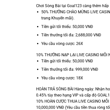
Chơi Sòng Bài tại Goal123 càng thêm hấp d
50% THƯỞNG CHÀO MỪNG LIVE CASINO: N
trang Khuyến mãi).
Tiền gửi tối thiểu: 50,000 VNĐ
Tiền thưởng tối đa: 2,688,000 VNĐ
Yêu cầu vòng cược: 26X
10% THƯỞNG NẠP LẠI LIVE CASINO MỖI NGÀY
Tiền gửi tối thiểu: 50,000 VNĐ
Tiền thưởng tối đa: 999,000 VNĐ
Yêu cầu vòng cược: 18X
HOÀN TRẢ SÒNG BÀI Hàng ngày: Nhận hoàn 
0.45% tùy theo hạng VIP và cấp độ GOAL123
10% HOÀN CƯỢC THUA LIVE CASINO MỖI TUẦN
10,000,000 VNĐ (Yêu cầu tiền thua ròng t