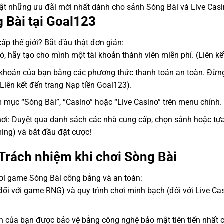
ật những ưu đãi mới nhất dành cho sảnh Sòng Bài và Live Casi
 Bài tại Goal123
p thế giới? Bắt đầu thật đơn giản:
, hãy tạo cho mình một tài khoản thành viên miễn phí. (Liên k
tài khoản của bạn bằng các phương thức thanh toán an toàn. Đừ
Liên kết đến trang Nạp tiền Goal123).
 mục “Sòng Bài”, “Casino” hoặc “Live Casino” trên menu chính.
ơi: Duyệt qua danh sách các nhà cung cấp, chọn sảnh hoặc tựa
ming) và bắt đầu đặt cược!
 Trách nhiệm khi chơi Sòng Bài
i game Sòng Bài công bằng và an toàn:
ối với game RNG) và quy trình chơi minh bạch (đối với Live Ca
ch của bạn được bảo vệ bằng công nghệ bảo mật tiên tiến nhất 