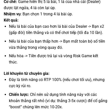
Cơ chế:
Game hiển thị 5 lá bài, 1 lá của nhà cái (Dealer)
được lật ngửa, 4 lá còn lại úp.
Nhiệm vụ
: Bạn chọn 1 trong 4 lá bài úp.
Kết quả:
Nếu lá bài của bạn cao hơn lá bài của Dealer -> Bạn x2
(gấp đôi) tiền thắng và có thể chơi tiếp (tối đa 10 lần).
Nếu lá bài của bạn thấp hơn -> Bạn mất toàn bộ số tiền
vừa thắng trong vòng quay đó.
Nếu hòa -> Tiền được trả lại và vòng Risk Game kết
thúc.
Lời khuyên từ chuyên gia:
Đây là tính năng có RTP 100% (nếu chơi tối ưu), nhưng
cực kỳ rủi ro.
Chiến lược:
Chỉ nên sử dụng tính năng này với các
khoản thắng rất nhỏ (ví dụ: thắng 3-5x cược) để cố gắng
“boost” chúng lên mức 10-20x.