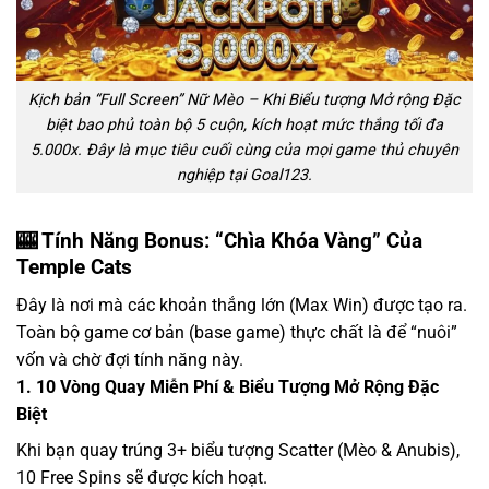
Kịch bản “Full Screen” Nữ Mèo – Khi Biểu tượng Mở rộng Đặc
biệt bao phủ toàn bộ 5 cuộn, kích hoạt mức thắng tối đa
5.000x. Đây là mục tiêu cuối cùng của mọi game thủ chuyên
nghiệp tại Goal123.
🎰 Tính Năng Bonus: “Chìa Khóa Vàng” Của
Temple Cats
Đây là nơi mà các khoản thắng lớn (Max Win) được tạo ra.
Toàn bộ game cơ bản (base game) thực chất là để “nuôi”
vốn và chờ đợi tính năng này.
1. 10 Vòng Quay Miễn Phí & Biểu Tượng Mở Rộng Đặc
Biệt
Khi bạn quay trúng 3+ biểu tượng Scatter (Mèo & Anubis),
10 Free Spins sẽ được kích hoạt.