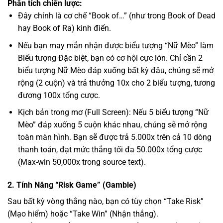
Phân tích chiến lược:
Đây chính là cơ chế “Book of…” (như trong Book of Dead
hay Book of Ra) kinh điển.
Nếu bạn may mắn nhận được biểu tượng “Nữ Mèo” làm
Biểu tượng Đặc biệt, bạn có cơ hội cực lớn. Chỉ cần 2
biểu tượng Nữ Mèo đáp xuống bất kỳ đâu, chúng sẽ mở
rộng (2 cuộn) và trả thưởng 10x cho 2 biểu tượng, tương
đương 100x tổng cược.
Kịch bản trong mơ (Full Screen): Nếu 5 biểu tượng “Nữ
Mèo” đáp xuống 5 cuộn khác nhau, chúng sẽ mở rộng
toàn màn hình. Bạn sẽ được trả 5.000x trên cả 10 dòng
thanh toán, đạt mức thắng tối đa 50.000x tổng cược
(Max-win 50,000x trong source text).
2. Tính Năng “Risk Game” (Gamble)
Sau bất kỳ vòng thắng nào, bạn có tùy chọn “Take Risk”
(Mạo hiểm) hoặc “Take Win” (Nhận thắng).