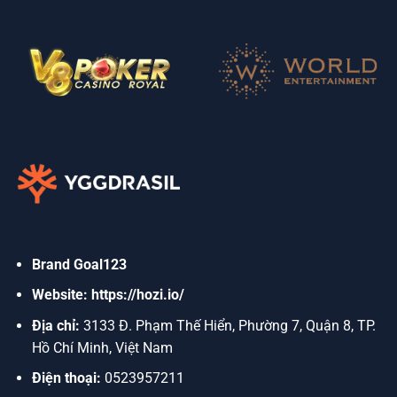
Brand
Goal123
Website: https://hozi.io/
Địa chỉ:
3133 Đ. Phạm Thế Hiển, Phường 7, Quận 8, TP.
Hồ Chí Minh, Việt Nam
Điện thoại:
0523957211