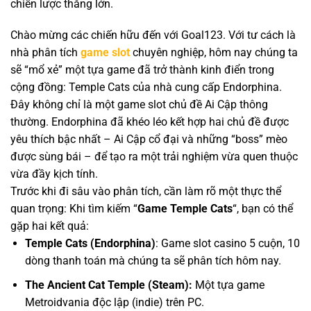
chiến lược thắng lớn.
Chào mừng các chiến hữu đến với Goal123. Với tư cách là
nhà phân tích
game slot
chuyên nghiệp, hôm nay chúng ta
sẽ “mổ xẻ” một tựa game đã trở thành kinh điển trong
cộng đồng: Temple Cats của nhà cung cấp Endorphina.
Đây không chỉ là một game slot chủ đề Ai Cập thông
thường. Endorphina đã khéo léo kết hợp hai chủ đề được
yêu thích bậc nhất – Ai Cập cổ đại và những “boss” mèo
được sùng bái – để tạo ra một trải nghiệm vừa quen thuộc
vừa đầy kịch tính.
Trước khi đi sâu vào phân tích, cần làm rõ một thực thể
quan trọng: Khi tìm kiếm “
Game Temple Cats
“, bạn có thể
gặp hai kết quả:
Temple Cats (Endorphina)
: Game slot casino 5 cuộn, 10
dòng thanh toán mà chúng ta sẽ phân tích hôm nay.
The Ancient Cat Temple (Steam):
Một tựa game
Metroidvania độc lập (indie) trên PC.