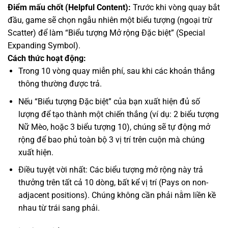
Điểm mấu chốt (Helpful Content):
Trước khi vòng quay bắt
đầu, game sẽ chọn ngẫu nhiên một biểu tượng (ngoại trừ
Scatter) để làm “Biểu tượng Mở rộng Đặc biệt” (Special
Expanding Symbol).
Cách thức hoạt động:
Trong 10 vòng quay miễn phí, sau khi các khoản thắng
thông thường được trả.
Nếu “Biểu tượng Đặc biệt” của bạn xuất hiện đủ số
lượng để tạo thành một chiến thắng (ví dụ: 2 biểu tượng
Nữ Mèo, hoặc 3 biểu tượng 10), chúng sẽ tự động mở
rộng để bao phủ toàn bộ 3 vị trí trên cuộn mà chúng
xuất hiện.
Điều tuyệt vời nhất: Các biểu tượng mở rộng này trả
thưởng trên tất cả 10 dòng, bất kể vị trí (Pays on non-
adjacent positions). Chúng không cần phải nằm liền kề
nhau từ trái sang phải.