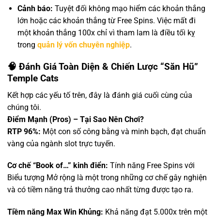
Cảnh báo:
Tuyệt đối không mạo hiểm các khoản thắng
lớn hoặc các khoản thắng từ Free Spins. Việc mất đi
một khoản thắng 100x chỉ vì tham lam là điều tối kỵ
trong
quản lý vốn chuyên nghiệp
.
🧠 Đánh Giá Toàn Diện & Chiến Lược “Săn Hũ”
Temple Cats
Kết hợp các yếu tố trên, đây là đánh giá cuối cùng của
chúng tôi.
Điểm Mạnh (Pros) – Tại Sao Nên Chơi?
RTP 96%:
Một con số công bằng và minh bạch, đạt chuẩn
vàng của ngành slot trực tuyến.
Cơ chế “Book of…” kinh điển:
Tính năng Free Spins với
Biểu tượng Mở rộng là một trong những cơ chế gây nghiện
và có tiềm năng trả thưởng cao nhất từng được tạo ra.
Tiềm năng Max Win Khủng:
Khả năng đạt 5.000x trên một