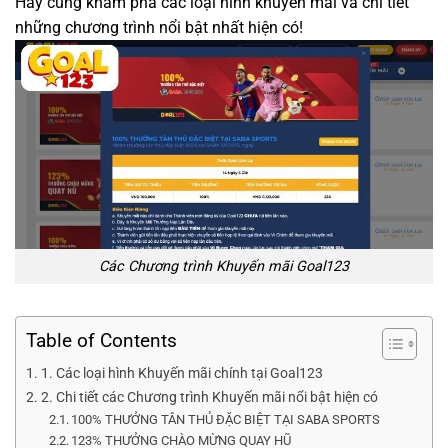
Hãy cùng khám phá các loại hình khuyến mãi và chi tiết
những chương trình nổi bật nhất hiện có!
Các Chương trình Khuyến mãi Goal123
Table of Contents
1. Các loại hình Khuyến mãi chính tại Goal123
2. Chi tiết các Chương trình Khuyến mãi nổi bật hiện có
100% THƯỞNG TÂN THỦ ĐẶC BIỆT TẠI SABA SPORTS
123% THƯỞNG CHÀO MỪNG QUAY HŨ