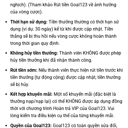
nghịch). (Tham khảo Rút tiền Goal123 về ảnh hưởng
của vòng cược).
Thời hạn sử dụng:
Tiền thưởng thường có thời hạn sử
dụng (ví dụ: 30 ngày) kể từ khi được cập nhật. Tiền
thắng sẽ bị thu hồi nếu vòng cược không hoàn thành
trong thời gian quy định.
Không hủy tiền thưởng:
Thành viên KHÔNG được phép
hủy tiền thưởng khi đã nhận thành công.
Rút tiền sớm:
Nếu thành viên thực hiện rút tiền trước khi
tiền thưởng (tự động cộng) được cập nhật, tiền thưởng
sẽ bị hủy.
Kết hợp khuyến mãi:
Một số khuyến mãi (đặc biệt là
thưởng nạp/nạp lại) có thể KHÔNG được áp dụng đồng
thời với chương trình Hoàn trả VIP của Goal123. Vui
lòng kiểm tra điều kiện cụ thể của từng khuyến mãi.
Quyền của Goal123:
Goal123 có toàn quyền sửa đổi,