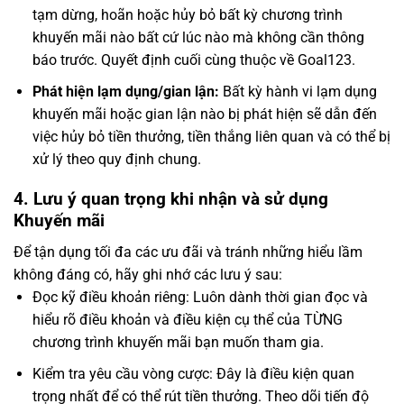
tạm dừng, hoãn hoặc hủy bỏ bất kỳ chương trình
khuyến mãi nào bất cứ lúc nào mà không cần thông
báo trước. Quyết định cuối cùng thuộc về Goal123.
Phát hiện lạm dụng/gian lận:
Bất kỳ hành vi lạm dụng
khuyến mãi hoặc gian lận nào bị phát hiện sẽ dẫn đến
việc hủy bỏ tiền thưởng, tiền thắng liên quan và có thể bị
xử lý theo quy định chung.
4. Lưu ý quan trọng khi nhận và sử dụng
Khuyến mãi
Để tận dụng tối đa các ưu đãi và tránh những hiểu lầm
không đáng có, hãy ghi nhớ các lưu ý sau:
Đọc kỹ điều khoản riêng: Luôn dành thời gian đọc và
hiểu rõ điều khoản và điều kiện cụ thể của TỪNG
chương trình khuyến mãi bạn muốn tham gia.
Kiểm tra yêu cầu vòng cược: Đây là điều kiện quan
trọng nhất để có thể rút tiền thưởng. Theo dõi tiến độ