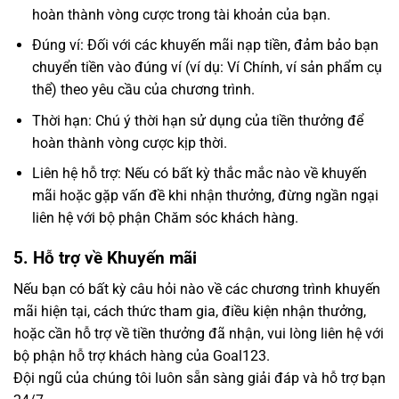
hoàn thành vòng cược trong tài khoản của bạn.
Đúng ví: Đối với các khuyến mãi nạp tiền, đảm bảo bạn
chuyển tiền vào đúng ví (ví dụ: Ví Chính, ví sản phẩm cụ
thể) theo yêu cầu của chương trình.
Thời hạn: Chú ý thời hạn sử dụng của tiền thưởng để
hoàn thành vòng cược kịp thời.
Liên hệ hỗ trợ: Nếu có bất kỳ thắc mắc nào về khuyến
mãi hoặc gặp vấn đề khi nhận thưởng, đừng ngần ngại
liên hệ với bộ phận Chăm sóc khách hàng.
5. Hỗ trợ về Khuyến mãi
Nếu bạn có bất kỳ câu hỏi nào về các chương trình khuyến
mãi hiện tại, cách thức tham gia, điều kiện nhận thưởng,
hoặc cần hỗ trợ về tiền thưởng đã nhận, vui lòng liên hệ với
bộ phận hỗ trợ khách hàng của Goal123.
Đội ngũ của chúng tôi luôn sẵn sàng giải đáp và hỗ trợ bạn