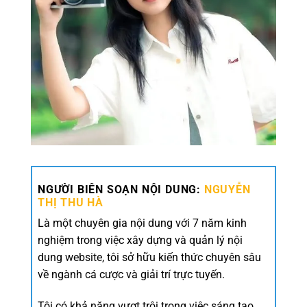
NGƯỜI BIÊN SOẠN NỘI DUNG:
NGUYỄN
THỊ THU HÀ
Là một chuyên gia nội dung với 7 năm kinh
nghiệm trong việc xây dựng và quản lý nội
dung website, tôi sở hữu kiến thức chuyên sâu
về ngành cá cược và giải trí trực tuyến.
Tôi có khả năng vượt trội trong việc sáng tạo