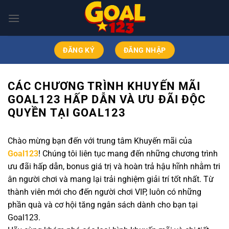
Bỏ
qua
nội
dung
ĐĂNG KÝ
ĐĂNG NHẬP
CÁC CHƯƠNG TRÌNH KHUYẾN MÃI
GOAL123 HẤP DẪN VÀ ƯU ĐÃI ĐỘC
QUYỀN TẠI GOAL123
Chào mừng bạn đến với trung tâm Khuyến mãi của
Goal123
! Chúng tôi liên tục mang đến những chương trình
ưu đãi hấp dẫn, bonus giá trị và hoàn trả hậu hĩnh nhằm tri
ân người chơi và mang lại trải nghiệm giải trí tốt nhất. Từ
thành viên mới cho đến người chơi VIP, luôn có những
phần quà và cơ hội tăng ngân sách dành cho bạn tại
Goal123.