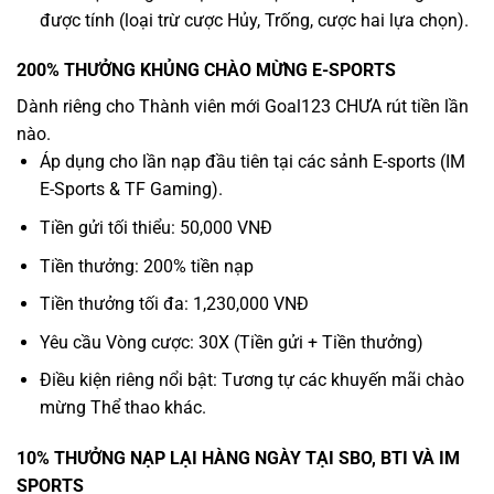
được tính (loại trừ cược Hủy, Trống, cược hai lựa chọn).
200% THƯỞNG KHỦNG CHÀO MỪNG E-SPORTS
Dành riêng cho Thành viên mới Goal123 CHƯA rút tiền lần
nào.
Áp dụng cho lần nạp đầu tiên tại các sảnh E-sports (IM
E-Sports & TF Gaming).
Tiền gửi tối thiểu: 50,000 VNĐ
Tiền thưởng: 200% tiền nạp
Tiền thưởng tối đa: 1,230,000 VNĐ
Yêu cầu Vòng cược: 30X (Tiền gửi + Tiền thưởng)
Điều kiện riêng nổi bật: Tương tự các khuyến mãi chào
mừng Thể thao khác.
10% THƯỞNG NẠP LẠI HÀNG NGÀY TẠI SBO, BTI VÀ IM
SPORTS