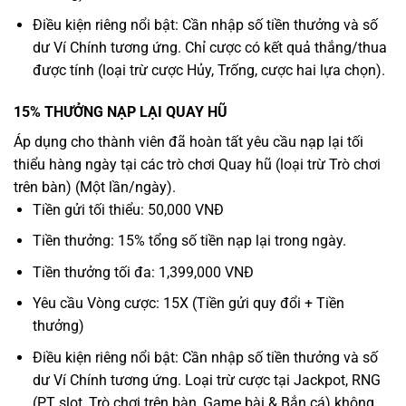
Điều kiện riêng nổi bật: Cần nhập số tiền thưởng và số
dư Ví Chính tương ứng. Chỉ cược có kết quả thắng/thua
được tính (loại trừ cược Hủy, Trống, cược hai lựa chọn).
15% THƯỞNG NẠP LẠI QUAY HŨ
Áp dụng cho thành viên đã hoàn tất yêu cầu nạp lại tối
thiểu hàng ngày tại các trò chơi Quay hũ (loại trừ Trò chơi
trên bàn) (Một lần/ngày).
Tiền gửi tối thiểu: 50,000 VNĐ
Tiền thưởng: 15% tổng số tiền nạp lại trong ngày.
Tiền thưởng tối đa: 1,399,000 VNĐ
Yêu cầu Vòng cược: 15X (Tiền gửi quy đổi + Tiền
thưởng)
Điều kiện riêng nổi bật: Cần nhập số tiền thưởng và số
dư Ví Chính tương ứng. Loại trừ cược tại Jackpot, RNG
(PT slot, Trò chơi trên bàn, Game bài & Bắn cá) không