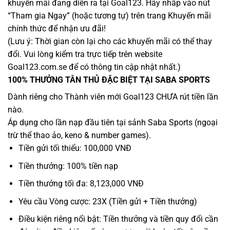
khuyến mãi đang diễn ra tại Goal123. Hãy nhấp vào nút
“Tham gia Ngay” (hoặc tương tự) trên trang Khuyến mãi
chính thức để nhận ưu đãi!
(Lưu ý: Thời gian còn lại cho các khuyến mãi có thể thay
đổi. Vui lòng kiểm tra trực tiếp trên website
Goal123.com.se để có thông tin cập nhật nhất.)
100% THƯỞNG TÂN THỦ ĐẶC BIỆT TẠI SABA SPORTS
Dành riêng cho Thành viên mới Goal123 CHƯA rút tiền lần
nào.
Áp dụng cho lần nạp đầu tiên tại sảnh Saba Sports (ngoại
trừ thể thao ảo, keno & number games).
Tiền gửi tối thiểu: 100,000 VNĐ
Tiền thưởng: 100% tiền nạp
Tiền thưởng tối đa: 8,123,000 VNĐ
Yêu cầu Vòng cược: 23X (Tiền gửi + Tiền thưởng)
Điều kiện riêng nổi bật: Tiền thưởng và tiền quy đổi cần