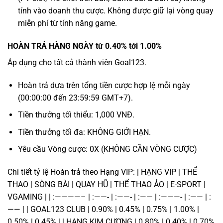
tính vào doanh thu cược. Không được giữ lại vòng quay
miễn phí từ tính năng game.
HOÀN TRẢ HÀNG NGÀY từ 0.40% tới 1.00%
Áp dụng cho tất cả thành viên Goal123.
Hoàn trả dựa trên tổng tiền cược hợp lệ mỗi ngày
(00:00:00 đến 23:59:59 GMT+7).
Tiền thưởng tối thiểu: 1,000 VNĐ.
Tiền thưởng tối đa: KHÔNG GIỚI HẠN.
Yêu cầu Vòng cược: 0X (KHÔNG CẦN VÒNG CƯỢC)
Chi tiết tỷ lệ Hoàn trả theo Hạng VIP: | HẠNG VIP | THỂ
THAO | SÒNG BÀI | QUAY HŨ | THỂ THAO ẢO | E-SPORT |
VGAMING | | :————– | :——- | :——- | :—— | :———- | :—— | :
—— | | GOAL123 CLUB | 0.90% | 0.45% | 0.75% | 1.00% |
0.50% | 0.45% | | HẠNG KIM CƯƠNG | 0.80% | 0.40% | 0.70%