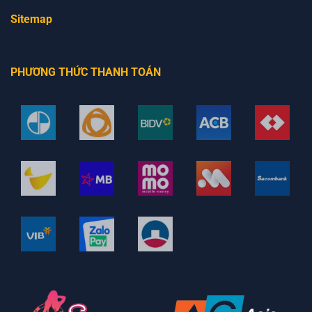
Sitemap
PHƯƠNG THỨC THANH TOÁN