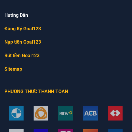
Hướng Dẫn
Đăng Ký Goal123
Nạp tiền Goal123
Rút tiền Goal123
Sitemap
PHƯƠNG THỨC THANH TOÁN