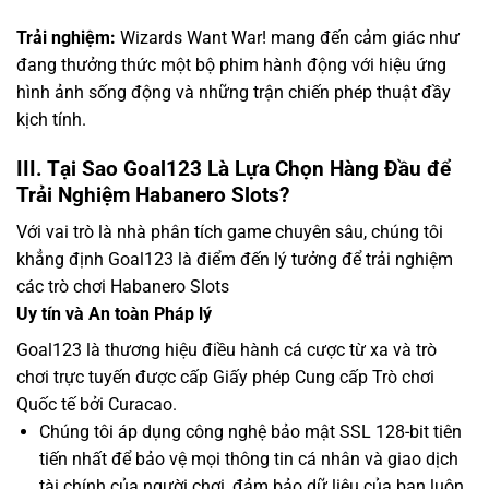
Trải nghiệm:
Wizards Want War! mang đến cảm giác như
đang thưởng thức một bộ phim hành động với hiệu ứng
hình ảnh sống động và những trận chiến phép thuật đầy
kịch tính.
III. Tại Sao Goal123 Là Lựa Chọn Hàng Đầu để
Trải Nghiệm Habanero Slots?
Với vai trò là nhà phân tích game chuyên sâu, chúng tôi
khẳng định Goal123 là điểm đến lý tưởng để trải nghiệm
các trò chơi Habanero Slots
Uy tín và An toàn Pháp lý
Goal123 là thương hiệu điều hành cá cược từ xa và trò
chơi trực tuyến được cấp Giấy phép Cung cấp Trò chơi
Quốc tế bởi Curacao.
Chúng tôi áp dụng công nghệ bảo mật SSL 128-bit tiên
tiến nhất để bảo vệ mọi thông tin cá nhân và giao dịch
tài chính của người chơi, đảm bảo dữ liệu của bạn luôn