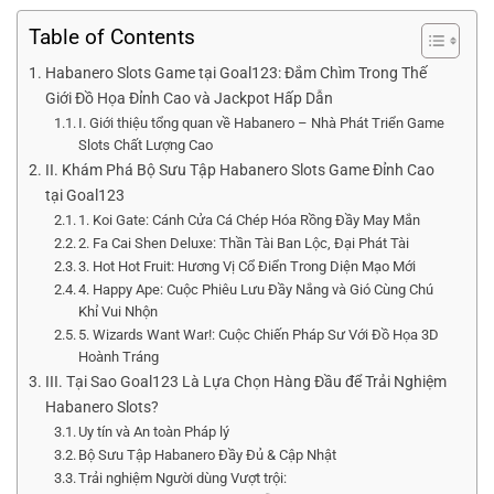
Table of Contents
Habanero Slots Game tại Goal123: Đắm Chìm Trong Thế
Giới Đồ Họa Đỉnh Cao và Jackpot Hấp Dẫn
I. Giới thiệu tổng quan về Habanero – Nhà Phát Triển Game
Slots Chất Lượng Cao
II. Khám Phá Bộ Sưu Tập Habanero Slots Game Đỉnh Cao
tại Goal123
1. Koi Gate: Cánh Cửa Cá Chép Hóa Rồng Đầy May Mắn
2. Fa Cai Shen Deluxe: Thần Tài Ban Lộc, Đại Phát Tài
3. Hot Hot Fruit: Hương Vị Cổ Điển Trong Diện Mạo Mới
4. Happy Ape: Cuộc Phiêu Lưu Đầy Nắng và Gió Cùng Chú
Khỉ Vui Nhộn
5. Wizards Want War!: Cuộc Chiến Pháp Sư Với Đồ Họa 3D
Hoành Tráng
III. Tại Sao Goal123 Là Lựa Chọn Hàng Đầu để Trải Nghiệm
Habanero Slots?
Uy tín và An toàn Pháp lý
Bộ Sưu Tập Habanero Đầy Đủ & Cập Nhật
Trải nghiệm Người dùng Vượt trội: