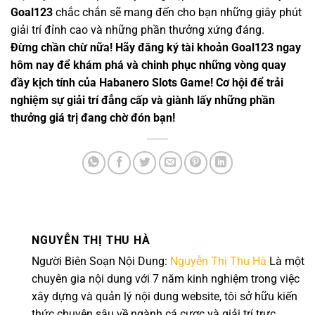
Goal123
chắc chắn sẽ mang đến cho bạn những giây phút
giải trí đỉnh cao và những phần thưởng xứng đáng.
Đừng chần chừ nữa! Hãy đăng ký tài khoản Goal123 ngay
hôm nay để khám phá và chinh phục những vòng quay
đầy kịch tính của Habanero Slots Game! Cơ hội để trải
nghiệm sự giải trí đẳng cấp và giành lấy những phần
thưởng giá trị đang chờ đón bạn!
NGUYỄN THỊ THU HÀ
Người Biên Soạn Nội Dung:
Nguyễn Thị Thu Hà
Là một
chuyên gia nội dung với 7 năm kinh nghiệm trong việc
xây dựng và quản lý nội dung website, tôi sở hữu kiến
thức chuyên sâu về ngành cá cược và giải trí trực