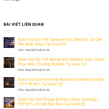
BÀI VIẾT LIÊN QUAN
Đánh Giá Chi Tiết Starburst Slot (NetEnt): Cơ Chế
Win Both Ways Tại Goal123
Chức năng bình luận bị tắt
ở
Đánh
Giá
Đánh Giá Chi Tiết Mental Slot (Nolimit City): Chinh
Chi
Phục Mức Thưởng 66,666x Tại Goal123
Tiết
Chức năng bình luận bị tắt
ở
Starburst
Đánh
Slot
Giá
Đánh Giá Slot Immortal Romance (Games Global)
(NetEnt):
Chi
Cơ
| RTP 96.86% Tại Goal123
Tiết
Chế
Chức năng bình luận bị tắt
ở
Mental
Win
Đánh
Slot
Both
Giá
Đánh Giá Slot Charge Buffalo (TaDa Gaming) |
(Nolimit
Ways
Slot
City):
RTP 97%, Cơ Chế Độc Đáo Tại Goal123
Tại
Immortal
Chinh
Goal123