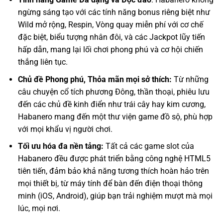
ngừng sáng tạo với các tính năng bonus riêng biệt như
Wild mở rộng, Respin, Vòng quay miễn phí với cơ chế
đặc biệt, biểu tượng nhân đôi, và các Jackpot lũy tiến
hấp dẫn, mang lại lối chơi phong phú và cơ hội chiến
thắng liên tục.
Chủ đề Phong phú, Thỏa mãn mọi sở thích:
Từ những
câu chuyện cổ tích phương Đông, thần thoại, phiêu lưu
đến các chủ đề kinh điển như trái cây hay kim cương,
Habanero mang đến một thư viện game đồ sộ, phù hợp
với mọi khẩu vị người chơi.
Tối ưu hóa đa nền tảng:
Tất cả các game slot của
Habanero đều được phát triển bằng công nghệ HTML5
tiên tiến, đảm bảo khả năng tương thích hoàn hảo trên
mọi thiết bị, từ máy tính để bàn đến điện thoại thông
minh (iOS, Android), giúp bạn trải nghiệm mượt mà mọi
lúc, mọi nơi.