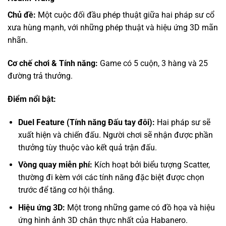
Chủ đề:
Một cuộc đối đầu phép thuật giữa hai pháp sư cổ
xưa hùng mạnh, với những phép thuật và hiệu ứng 3D mãn
nhãn.
Cơ chế chơi & Tính năng:
Game có 5 cuộn, 3 hàng và 25
đường trả thưởng.
Điểm nổi bật:
Duel Feature (Tính năng Đấu tay đôi):
Hai pháp sư sẽ
xuất hiện và chiến đấu. Người chơi sẽ nhận được phần
thưởng tùy thuộc vào kết quả trận đấu.
Vòng quay miễn phí:
Kích hoạt bởi biểu tượng Scatter,
thường đi kèm với các tính năng đặc biệt được chọn
trước để tăng cơ hội thắng.
Hiệu ứng 3D:
Một trong những game có đồ họa và hiệu
ứng hình ảnh 3D chân thực nhất của Habanero.