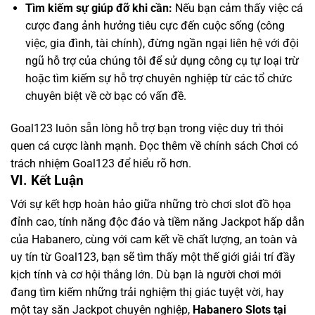
Tìm kiếm sự giúp đỡ khi cần:
Nếu bạn cảm thấy việc cá
cược đang ảnh hưởng tiêu cực đến cuộc sống (công
việc, gia đình, tài chính), đừng ngần ngại liên hệ với đội
ngũ hỗ trợ của chúng tôi để sử dụng công cụ tự loại trừ
hoặc tìm kiếm sự hỗ trợ chuyên nghiệp từ các tổ chức
chuyên biệt về cờ bạc có vấn đề.
Goal123 luôn sẵn lòng hỗ trợ bạn trong việc duy trì thói
quen cá cược lành mạnh. Đọc thêm về chính sách Chơi có
trách nhiệm Goal123 để hiểu rõ hơn.
VI. Kết Luận
Với sự kết hợp hoàn hảo giữa những trò chơi slot đồ họa
đỉnh cao, tính năng độc đáo và tiềm năng Jackpot hấp dẫn
của Habanero, cùng với cam kết về chất lượng, an toàn và
uy tín từ Goal123, bạn sẽ tìm thấy một thế giới giải trí đầy
kịch tính và cơ hội thắng lớn. Dù bạn là người chơi mới
đang tìm kiếm những trải nghiệm thị giác tuyệt vời, hay
một tay săn Jackpot chuyên nghiệp,
Habanero Slots tại