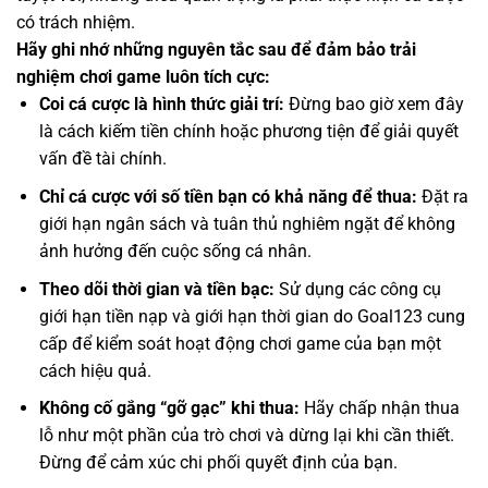
có trách nhiệm.
Hãy ghi nhớ những nguyên tắc sau để đảm bảo trải
nghiệm chơi game luôn tích cực:
Coi cá cược là hình thức giải trí:
Đừng bao giờ xem đây
là cách kiếm tiền chính hoặc phương tiện để giải quyết
vấn đề tài chính.
Chỉ cá cược với số tiền bạn có khả năng để thua:
Đặt ra
giới hạn ngân sách và tuân thủ nghiêm ngặt để không
ảnh hưởng đến cuộc sống cá nhân.
Theo dõi thời gian và tiền bạc:
Sử dụng các công cụ
giới hạn tiền nạp và giới hạn thời gian do Goal123 cung
cấp để kiểm soát hoạt động chơi game của bạn một
cách hiệu quả.
Không cố gắng “gỡ gạc” khi thua:
Hãy chấp nhận thua
lỗ như một phần của trò chơi và dừng lại khi cần thiết.
Đừng để cảm xúc chi phối quyết định của bạn.