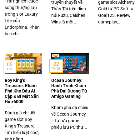
Trải nghiệm cuộc
truyền thuyết về
game slot Alchemy
sống thượng lưu
Thần Tài trên đỉnh
Gold từ PG Soft tại
trong slot Luxury
núi Fuzu, Caishen
Goal123. Review
Life của
Wins là một...
gameplay,...
Endorphina. Phân
tích chi...
22
05
Th12
Th1
Boy King’s
Ocean Journey:
Treasure: Khám
Hành Trình Khám
Phá Kho Báu Ai
Phá Đại Dương Từ
Cập & Bí Mật Săn
Amigo Gaming
Hũ x6000
Khám phá đa chiều
Đánh giá chi tiết
về Ocean Journey
game slot Boy
– từ tựa game
King’s Treasure.
phiêu lưu PC thư...
Tìm hiểu luật chơi,
tính năng...