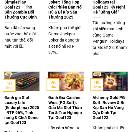
SimplePlay
Joker: Tổng Hợp
Holidays tại
Goal123 – Thợ
Các Phiên Bản Nổ
Goal123: Kỳ Nghỉ
Săn Zombie Đổi
Hũ & Bí Kíp Săn
Hè “Băng Giá”
Thưởng Cực Đỉnh
Thưởng 2025
Tận hưởng không
Bạn đã sẵn sàng
Khám phá thế giới
khí biển mát lạnh
bước vào thế giới
Game Jackpot
cùng Game
hậu tận thế, đối
Joker đa dạng từ
Penguin Holidays
mặt với lũ...
slot nổ hũ RTP
tại Goal123. Khám
97%...
phá...
26
08
10
Th6
Th10
Th11
Đánh giá Slot
Đánh Giá Caishen
Alchemy Gold PG
Luxury Life
Wins (PG Soft):
Soft: Review & Bí
(Endorphina) 2025
Giải Mã Slot Thần
Kíp Săn Hũ Vàng
| RTP 96%, Tính
Tài & Trải Nghiệm
Cực Đỉnh Tại
năng & Chơi Demo
Tại Goal123
Goal123
tại Goal123
Lấy cảm hứng từ
Khám phá chi tiết